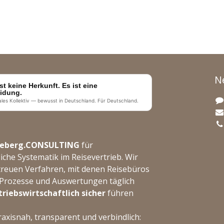
N
st keine Herkunft. Es ist eine
idung.
ales Kollektiv — bewusst in Deutschland. Für Deutschland.
eeberg.CONSULTING
für
liche Systematik im Reisevertrieb. Wir
treuen Verfahren, mit denen Reisebüros
 Prozesse und Auswertungen täglich
riebswirtschaftlich sicher
führen
raxisnah, transparent und verbindlich: