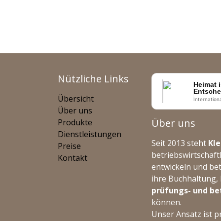
Nützliche Links
Heimat i
Entsche
Übersicht
Internation
Über uns
Über uns
Produkte
Dienstleistungen
Seit 2013 steht
Kl
Preise
betriebswirtschaft
Kontakt
entwickeln und be
ihre Buchhaltung,
prüfungs- und bet
können.
Unser Ansatz ist p