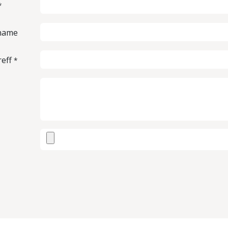
*
name
eff
*