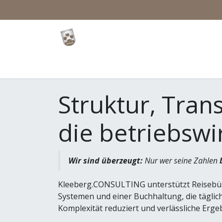
Zum Inhalt springen
Übersicht
Preise
Blog
Forum
Events
Struktur, Tran
die betriebswi
Wir sind überzeugt:
Nur wer seine Zahlen
Kleeberg.CONSULTING unterstützt Reisebüro
Systemen und einer Buchhaltung, die täglich 
Komplexität reduziert und verlässliche Ergeb